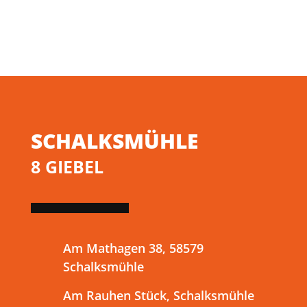
SCHALKSMÜHLE
8 GIEBEL
Am Mathagen 38, 58579
Schalksmühle
Am Rauhen Stück, Schalksmühle